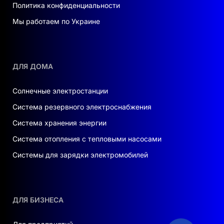
Политика конфиденциальности
НАДЕЖНОСТЬ И ДЛИТЕЛЬНАЯ
Мы работаем по Украине
ЭКСПЛУАТАЦИЯ
Модуль рассчитан на длительный срок
службы с минимальной деградацией: около
ДЛЯ ДОМА
1% в первый год и приблизительно 0,4%
ежегодно в дальнейшем.
Солнечные электростанции
Использование качественных материалов и
Система резервного электроснабжения
современных технологий производства
Система хранения энергии
обеспечивает устойчивость к микротрещинам,
температурным перепадам и агрессивным
Система отопления с тепловыми насосами
условиям окружающей среды.
Системы для зарядки электромобилей
ИДЕАЛЬНОЕ РЕШЕНИЕ ДЛЯ
МАСШТАБНЫХ ПРОЕКТОВ
ДЛЯ БИЗНЕСА
Tongwei TWMNH-66HD630W оптимально
подходит для: