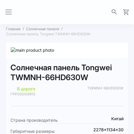
Моя 
Главная
Солнечные панели
Солнечная панель Tongwei TWMNH-66HD630W
Пропустить
и
Перейти
перейти
к
Солнечная панель Tongwei
к
началу
галереям
галереи
TWMNH-66HD630W
изображений
изображений
TWMNH-66HD630W
В дороге
ГРР00004813
Подробная
Китай
Страна производитель
информация
2278×1134×30
Габаритные размеры