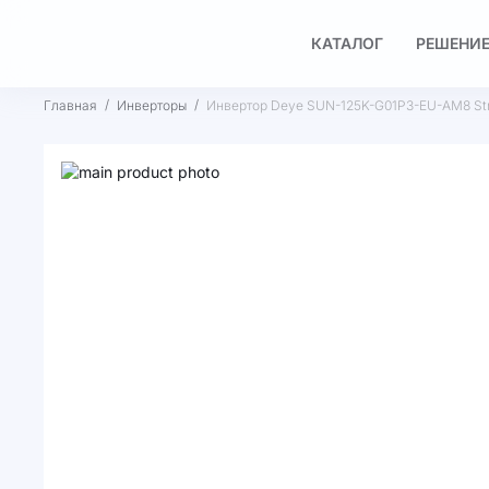
КАТАЛОГ
РЕШЕНИЕ
Главная
Инверторы
Инвертор Deye SUN-125K-G01P3-EU-AM8 St
Пропустить
и
Перейти
перейти
к
к
началу
галереям
галереи
изображений
изображений