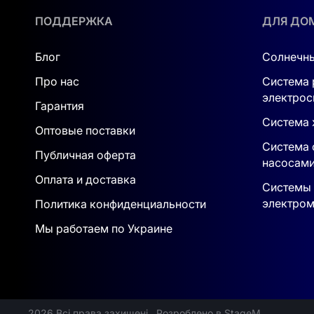
упрощают монтаж и эксплуатацию.
ПОДДЕРЖКА
ДЛЯ ДО
Гарантия:
Стандартная 5-летняя гарант
Блог
Солнечны
Сертификация и стандарты:
Соответств
Про нас
Система 
регулирующими органами и безопасност
электрос
Гарантия
Система 
Оптовые поставки
Система 
Публичная оферта
насосам
Оплата и доставка
Системы 
электром
Политика конфиденциальности
Мы работаем по Украине
2026 Всі права захищені
Розроблено в StageM