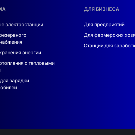
МА
ДЛЯ БИЗНЕСА
ия подтверждает надёжность и долговечность оборудова
е электростанции
Для предприятий
ие международным нормам IEC 61727, IEC 62116, G99 и 
резервного
Для фермерских хоз
ь.
набжения
Станции для заработ
хранения энергии
отопления с тепловыми
и
для зарядки
обилей