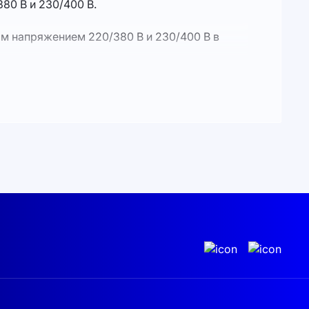
0 В и 230/400 В.
 напряжением 220/380 В и 230/400 В в
 от перегрузки по току и перенапряжения на
вая защита, обнаружение утечки на землю и
C (понижение мощности выше 45 °C),
ть и долговечность.
4G, LAN и интерфейсов RS485/RS232 для
ка, повышающая стойкость к электрическим
 кг (без учёта разъёмов и кронштейнов)