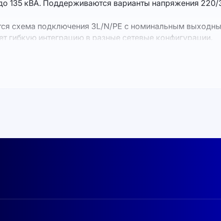
 135 кВА. Поддерживаются варианты напряжения 220/38
я схема подключения 3L/N/PE с номинальным выходным
ает гибкую интеграцию в разные сетевые конфигурации.
от неправильного подключения постоянного тока, защита
 тока инжекции постоянного тока менее 0,5 % In, тепло
 среды и шум:
Рабочий диапазон температур –25…+60 °
ы IP65 (пыле- и влагозащита), что гарантирует надёжнос
га и подключения:
Поддержка GPRS, Wi-Fi, Bluetooth, 
ы.
E II как на стороне постоянного, так и переменного то
омпактные габариты (1006 × 516 × 325,5 мм) и масса 103