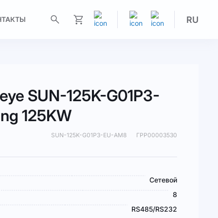
RU
НТАКТЫ
Моя корзина
eye SUN-125K-G01P3-
ing 125KW
SUN-125K-G01P3-EU-AM8
ГРР00003530
Сетевой
8
RS485/RS232