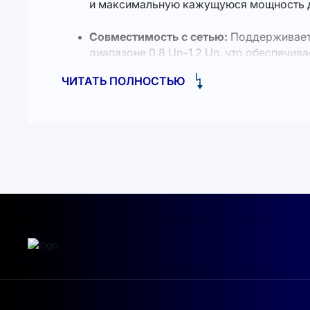
и максимальную кажущуюся мощность до
Совместимость с сетью:
Поддерживаетс
диапазоне 0,8 Un–1,2 Un, что обеспечив
ЧИТАТЬ ПОЛНОСТЬЮ
Комплексная защита:
Встроены защита 
выходе переменного тока, регулирование
мониторинг тока утечки.
Устойчивость к условиям окружающей
уровень шума ниже 65 дБ, степень защит
Расширенные возможности мониторин
удобного управления и контроля систем
Защита от перенапряжений:
Защита TYP
перенапряжениям.
Простота установки и обслуживания:
К