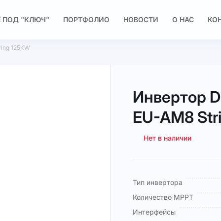
 ПОД "КЛЮЧ"
ПОРТФОЛИО
НОВОСТИ
О НАС
КО
ring 125KW
Инвертор D
EU-AM8 Str
Нет в наличии
Подробная
Тип инвертора
информация
Количество MPPT
Интерфейсы