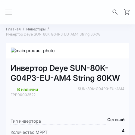
Моя 
Главная
Инверторы
Инвертор Deye SUN-80K-G04P3-EU-AM4 String 80KW
Пропустить
и
Перейти
перейти
к
Инвертор Deye SUN-80K-
к
началу
галереям
галереи
G04P3-EU-AM4 String 80KW
изображений
изображений
SUN-80K-G04P3-EU-AM4
В наличии
ГРР00003522
Подробная
Сетевой
Тип инвертора
информация
4
Количество MPPT