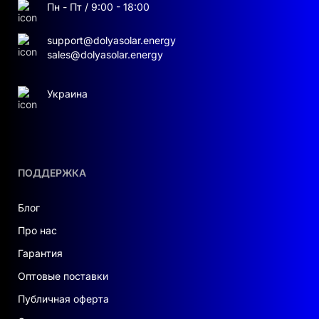
Пн - Пт / 9:00 - 18:00
Высокая выходная мощность:
support@dolyasolar.energy
Обеспечивает номинальную активную
sales@dolyasolar.energy
выходную мощность переменного тока
80 000 Вт, удовлетворяя различные
Украина
потребности в электроэнергии.
Баланс фаз:
Способен выдавать до
100 % несимметричной мощности на
каждую фазу (до 50 % от номинала).
ПОДДЕРЖКА
Гибкость:
Поддерживает работу как в
Блог
сетевом, так и в автономном режиме,
допускает параллельное подключение
Про нас
до 10 устройств для увеличения
Гарантия
мощности.
Оптовые поставки
Эффективность:
Публичная оферта