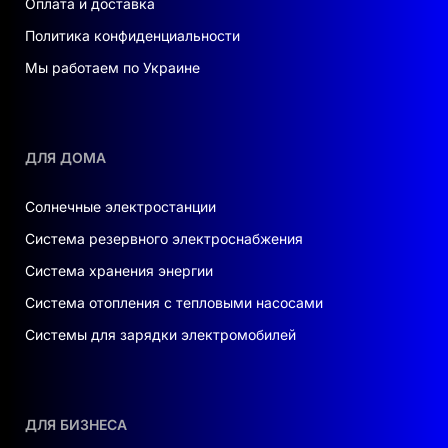
Оплата и доставка
Высокие показатели КПД:
Пиковый
Политика конфиденциальности
КПД — 97,6 %, европейский КПД —
97,0 %, минимизирующие потери при
Мы работаем по Украине
преобразовании энергии.
Максимальная эффективность MPPT:
До 99 % для максимального сбора
ДЛЯ ДОМА
солнечной энергии.
Солнечные электростанции
Защита и безопасность:
Система резервного электроснабжения
Система хранения энергии
Комплексная защита:
Включает защиту
от перегрузок по току, перенапряжений,
Система отопления с тепловыми насосами
коротких замыканий, тепловую защиту и
Системы для зарядки электромобилей
обнаружение остаточного тока, защищая
инвертор и подключенное оборудование.
Расширенный мониторинг:
Контроль
ДЛЯ БИЗНЕСА
правильности полярности DC,