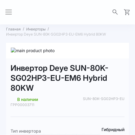
Моя 
Главная
Инверторы
Инвертор Deye SUN-80K-SG02HP3-EU-EM6 Hybrid 80KW
Пропустить
и
Перейти
перейти
к
Инвертор Deye SUN-80K-
к
началу
галереям
галереи
SG02HP3-EU-EM6 Hybrid
изображений
изображений
80KW
SUN-80K-SG02HP3-EU
В наличии
ГРР00003711
Подробная
Гибридный
Тип инвертора