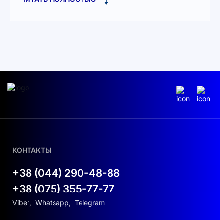
Характеристики фотоэлектрических входов:
Высокая входная мощность:
Поддерживает максимальную входную
мощность 160 000 Вт, что позволяет
создавать крупные солнечные станции.
Широкий диапазон напряжения:
Максимальное входное напряжение
PV‑модулей — 1000 В; диапазон MPPT —
150–850 В, что обеспечивает
эффективный сбор солнечной энергии.
КОНТАКТЫ
Шестикратный MPPT:
Оснащён шестью
+38 (044) 290-48-88
трекерами максимальной мощности для
оптимального сбора энергии от
+38 (075) 355-77-77
солнечных панелей.
Viber
,
Whatsapp
,
Telegram
Особенности выхода переменного тока: