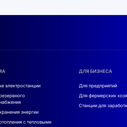
ебление снижается.
и давления на операционные
расходы девелоперы начали
рассматривать крышу как
источник генерации энергии и
дополнительной прибыли.
МА
ДЛЯ БИЗНЕСА
е электростанции
Для предприятий
резервного
Для фермерских хоз
набжения
Станции для заработ
хранения энергии
отопления с тепловыми