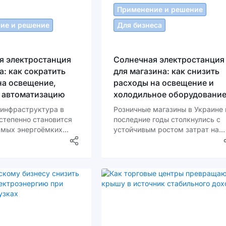
работают как единая система.
Применение и решение
ие и решение
Для бизнеса
я электростанция
Солнечная электростанция
а: как сократить
для магазина: как снизить
на освещение,
расходы на освещение и
и автоматизацию
холодильное оборудовани
инфраструктура в
Розничные магазины в Украине 
степенно становится
последние годы столкнулись с
амых энергоёмких
устойчивым ростом затрат на
неса. Освещение
электроэнергию. Особенно это
ощадей, зарядка
заметно в продуктовых
в, работа
супермаркетах, мини-маркетах
ированных систем
сетевых магазинах с
 логистики требуют
холодильным оборудованием.
о и недорогого
Холодильные витрины,
электроэнергии. При
морозильные камеры, освещен
ы на электричество
торгового зала и подсобных
 растут, а
помещений работают