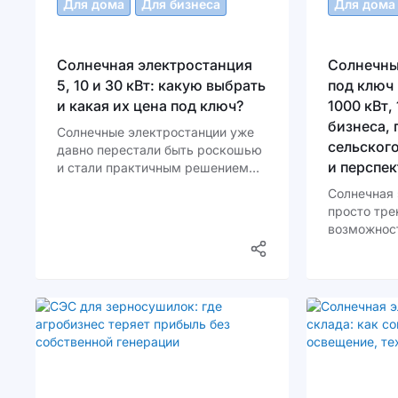
Для дома
Для бизнеса
Для дома
Солнечная электростанция
Солнечны
5, 10 и 30 кВт: какую выбрать
под ключ 
и какая их цена под ключ?
1000 кВт,
бизнеса, 
Солнечные электростанции уже
сельского
давно перестали быть роскошью
и перспе
и стали практичным решением
для домовладельцев и бизнеса.
Солнечная 
Украина стремительно движется
просто тре
к энергонезависимости, а значит,
возможност
чем раньше вы начнете
снизить ра
использовать солнце в своих
автономнос
интересах, тем больше выгоды
экологию. 
получите.
предприяти
выбирают 
электроста
инвестиция
выгодой. Н
становится