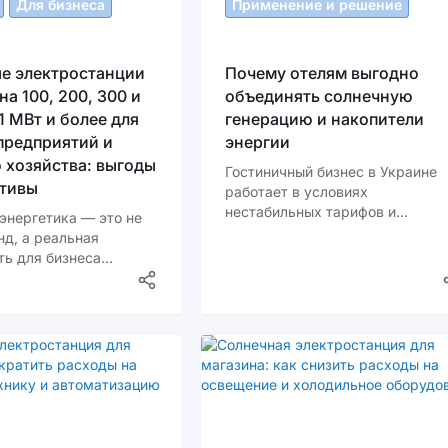
Для бизнеса
Применение и решение
е электростанции
Почему отелям выгодно
на 100, 200, 300 и
объединять солнечную
 1 МВт и более для
генерацию и накопители
предприятий и
энергии
 хозяйства: выгоды
Гостиничный бизнес в Украине
ктивы
работает в условиях
нестабильных тарифов и
энергетика — это не
периодических ограничений
нд, а реальная
энергоснабжения. При этом
ь для бизнеса
требования гостей к комфорту 
сходы, повысить
снижаются. Кондиционирование
ть и сделать вклад в
освещение, кухня, прачечные и
Всё больше
лифты должны работать без
й в Украине
перебоев. В такой ситуации
солнечные
владельцы отелей все чаще
нции, ведь это
рассматривают
 с долгосрочной
комбинированные решения, где
о почему этот шаг
генерация и хранение энергии
 всё популярнее?