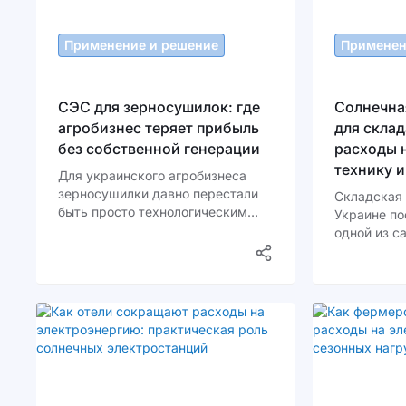
Применение и решение
Применен
СЭС для зерносушилок: где
Солнечна
агробизнес теряет прибыль
для склад
без собственной генерации
расходы 
технику 
Для украинского агробизнеса
зерносушилки давно перестали
Складская 
быть просто технологическим
Украине по
оборудованием. Сегодня это
одной из с
один из самых энергозатратных
частей биз
элементов всего аграрного
больших пл
цикла. Особенно в период
погрузчико
уборки, когда сушильные
автоматиз
комплексы работают
хранения и
практически круглосуточно.
стабильног
источника 
этом тариф
для бизнеса