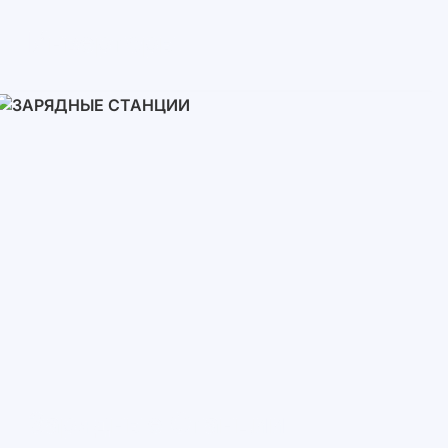
Инверторы
Однофазные
Трехфазные
Трехфазные высоковольтные
Сетевые инверторы
Зарядные Станции