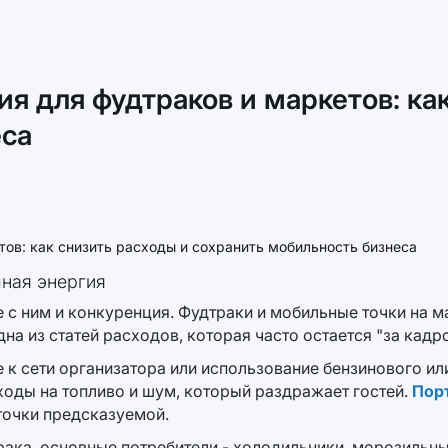
я для фудтраков и маркетов: ка
еса
ная энергия
е с ним и конкуренция. Фудтраки и мобильные точки на м
на из статей расходов, которая часто остается "за кадр
к сети организатора или использование бензинового или
ходы на топливо и шум, который раздражает гостей.
Пор
точки предсказуемой.
рака, основные потребители - холодильники, морозильны