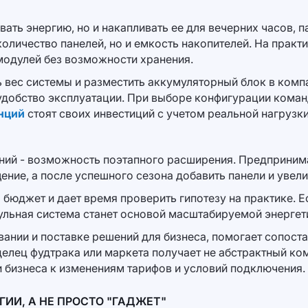
ать энергию, но и накапливать ее для вечерних часов,
количество панелей, но и емкость накопителей. На практ
модулей без возможности хранения.
вес системы и разместить аккумуляторный блок в комп
удобство эксплуатации. При выборе конфигурации коман
нций
стоят своих инвестиций с учетом реальной нагрузки
ий - возможность поэтапного расширения. Предпринима
ие, а после успешного сезона добавить панели и увели
бюджет и дает время проверить гипотезу на практике. Ес
ульная система станет основой масштабируемой энергет
вании и поставке решений для бизнеса, помогает сопост
елец фудтрака или маркета получает не абстрактный ко
 бизнеса к изменениям тарифов и условий подключения.
ГИИ, А НЕ ПРОСТО "ГАДЖЕТ"