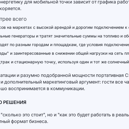
ергетику для мобильной точки зависит от графика рабо
коряется.
трее всего
сов на маркетах с высокой арендой и дорогим подключением к 
ьные генераторы и тратят значительные суммы на топливо и о
ездят по разным городам и площадкам, где условия подключен
ды" и заинтересованные в снижении общей нагрузки на сеть п
рак и стационарную точку, используя один и тот же солнечный
уатации и разумно подобранной мощности портативная СЭ
 и дополнительный маркетинговый аргумент: гости все ч
ошо воспринимается в коммуникации.
О РЕШЕНИЯ
сколько это стоит", но и "как это будет работать в реа
тный формат бизнеса.