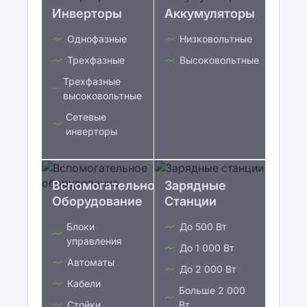
Инверторы
Аккумуляторы
Однофазные
Низковольтные
Трехфазные
Высоковольтные
Трехфазные
высоковольтные
Сетевые
инверторы
Вспомогательное
Зарядные
Оборудование
Станции
Блоки
До 500 Вт
управления
До 1 000 Вт
Автоматы
До 2 000 Вт
Кабели
Больше 2 000
Стойки
Вт