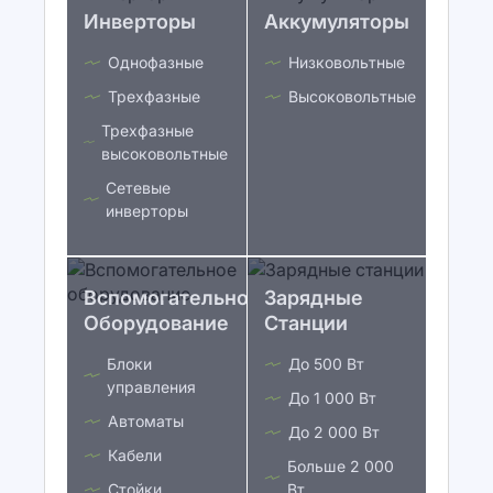
Инверторы
Аккумуляторы
Однофазные
Низковольтные
Трехфазные
Высоковольтные
Трехфазные
высоковольтные
Сетевые
инверторы
Вспомогательное
Зарядные
Оборудование
Станции
Блоки
До 500 Вт
управления
До 1 000 Вт
Автоматы
До 2 000 Вт
Кабели
Больше 2 000
Стойки
Вт