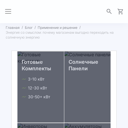
Моя 
Главная
Блог
Применение и решение
Энергия со смыслом: почему магазинам выгодно переходить на
солнечную энергию
Готовые
Солнечные
Комплекты
Панели
3-10 кВт
12-30 кВт
30-50+ кВт