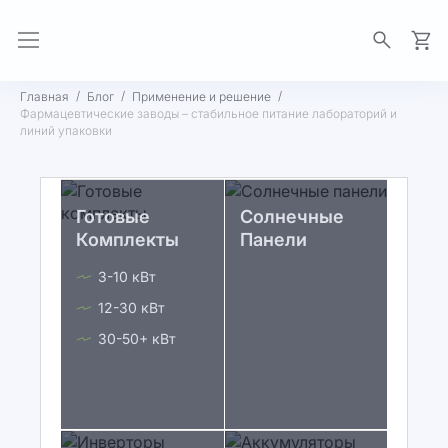
Моя 
Главная
Блог
Применение и решение
Фармацевтические заводы – стабильное питание лабораторий и
линий упаковки
Готовые
Солнечные
Комплекты
Панели
3-10 кВт
12-30 кВт
30-50+ кВт