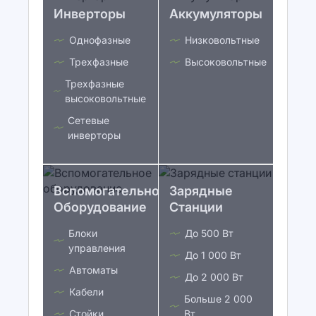
Инверторы
Аккумуляторы
Однофазные
Низковольтные
Трехфазные
Высоковольтные
Трехфазные
высоковольтные
Сетевые
инверторы
Вспомогательное
Зарядные
Оборудование
Станции
Блоки
До 500 Вт
управления
До 1 000 Вт
Автоматы
До 2 000 Вт
Кабели
Больше 2 000
Стойки
Вт