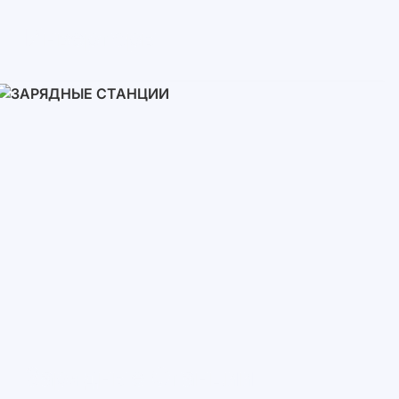
Инверторы
Однофазные
Трехфазные
Трехфазные высоковольтные
Сетевые инверторы
Зарядные Станции