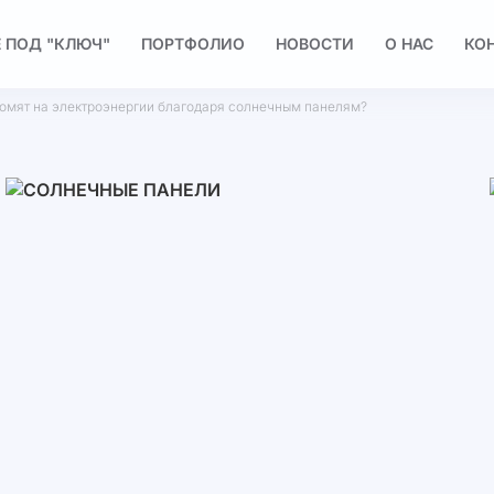
 ПОД "КЛЮЧ"
ПОРТФОЛИО
НОВОСТИ
О НАС
КО
омят на электроэнергии благодаря солнечным панелям?