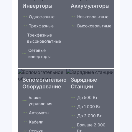
Инверторы
Аккумуляторы
Однофазные
Низковольтные
Трехфазные
Высоковольтные
Трехфазные
высоковольтные
Сетевые
инверторы
Вспомогательное
Зарядные
Оборудование
Станции
Блоки
До 500 Вт
управления
До 1 000 Вт
Автоматы
До 2 000 Вт
Кабели
Больше 2 000
Стойки
Вт