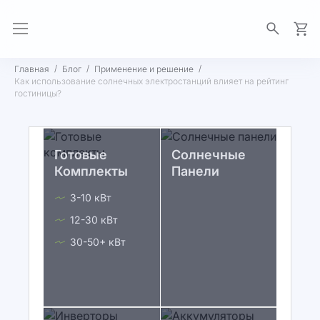
Моя 
Главная
Блог
Применение и решение
Как использование солнечных электростанций влияет на рейтинг
гостиницы?
Готовые
Солнечные
Комплекты
Панели
3-10 кВт
12-30 кВт
30-50+ кВт