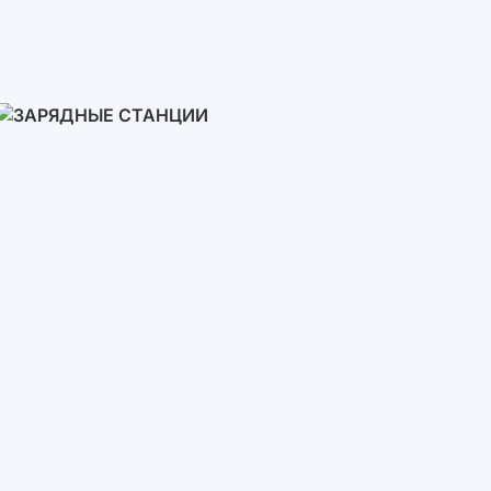
Инверторы
Однофазные
Трехфазные
Трехфазные высоковольтные
Сетевые инверторы
Зарядные Станции