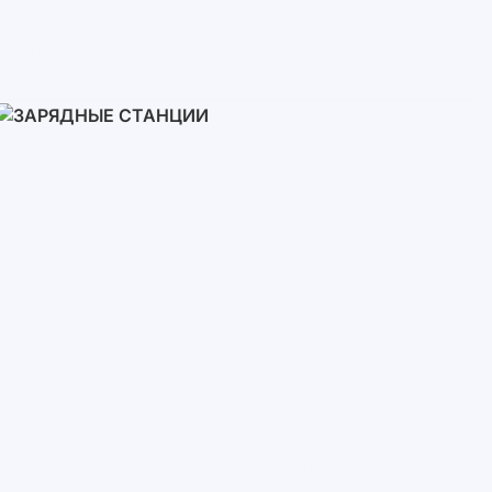
Инверторы
Однофазные
Трехфазные
Трехфазные высоковольтные
Сетевые инверторы
Зарядные Станции