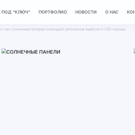
 ПОД "КЛЮЧ"
ПОРТФОЛИО
НОВОСТИ
О НАС
КО
пех: как солнечные батареи освещают рекламные вывески и LED-экраны