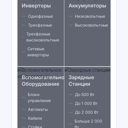
Инверторы
Аккумуляторы
Однофазные
Низковольтные
Трехфазные
Высоковольтные
Трехфазные
высоковольтные
Сетевые
инверторы
Вспомогательное
Зарядные
Оборудование
Станции
Блоки
До 500 Вт
управления
До 1 000 Вт
Автоматы
До 2 000 Вт
Кабели
Больше 2 000
Стойки
Вт