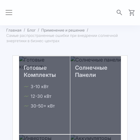
Моя 
Главная
Блог
Применение и решение
Самые распространенные ошибки при внедрении солнечной
энергетики в бизнес-центрах
Готовые
Солнечные
Комплекты
Панели
3-10 кВт
12-30 кВт
30-50+ кВт