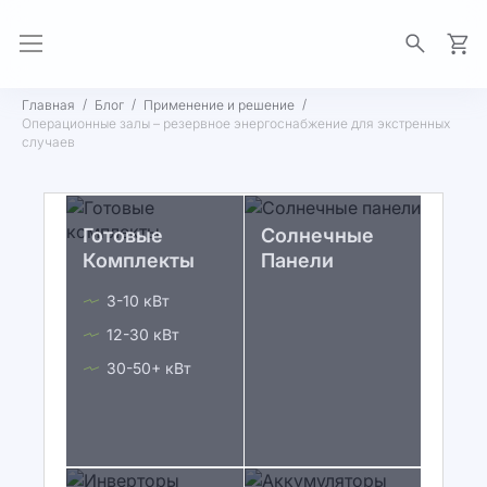
Моя 
Главная
Блог
Применение и решение
Операционные залы – резервное энергоснабжение для экстренных
случаев
Готовые
Солнечные
Комплекты
Панели
3-10 кВт
12-30 кВт
30-50+ кВт