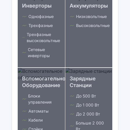
Инверторы
Аккумуляторы
Однофазные
Низковольтные
Трехфазные
Высоковольтные
Трехфазные
высоковольтные
Сетевые
инверторы
Вспомогательное
Зарядные
Оборудование
Станции
Блоки
До 500 Вт
управления
До 1 000 Вт
Автоматы
До 2 000 Вт
Кабели
Больше 2 000
Стойки
Вт