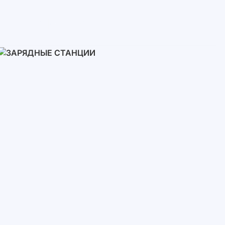
Инверторы
Однофазные
Трехфазные
Трехфазные высоковольтные
Сетевые инверторы
Зарядные Станции