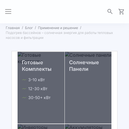
Моя 
Главная
Блог
Применение и решение
Подогрев бассейнов – солнечная энергия для работы тепловых
насосов и фильтрации
Готовые
Солнечные
Комплекты
Панели
3-10 кВт
12-30 кВт
30-50+ кВт