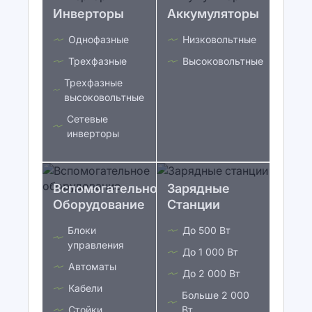
Инверторы
Аккумуляторы
Однофазные
Низковольтные
Трехфазные
Высоковольтные
Трехфазные
высоковольтные
Сетевые
инверторы
Вспомогательное
Зарядные
Оборудование
Станции
Блоки
До 500 Вт
управления
До 1 000 Вт
Автоматы
До 2 000 Вт
Кабели
Больше 2 000
Стойки
Вт