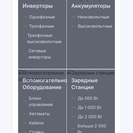
Инверторы
Аккумуляторы
Однофазные
Низковольтные
Трехфазные
Высоковольтные
Трехфазные
высоковольтные
Сетевые
инверторы
Вспомогательное
Зарядные
Оборудование
Станции
Блоки
До 500 Вт
управления
До 1 000 Вт
Автоматы
До 2 000 Вт
Кабели
Больше 2 000
Стойки
Вт