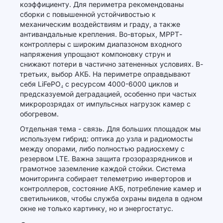
коэффициенту. Для периметра рекомендованы
сборки с повышенной устойчивостью к
механическим воздействиям и граду, а также
антивандальные крепления. Во-вторых, МРРТ-
контроллеры с широким диапазоном входного
напряжения упрощают компоновку струн и
снижают потери в частично затененных условиях. В-
третьих, выбор АКБ. На периметре оправдывают
себя LiFePO₄ с ресурсом 4000-6000 циклов и
предсказуемой деградацией, особенно при частых
микророзрядах от импульсных нагрузок камер с
обогревом.
Отдельная тема - связь. Для больших площадок мы
используем гибрид: оптика до узла и радиомосты
между опорами, либо полностью радиосхему с
резервом LTE. Важна защита грозоразрядников и
грамотное заземление каждой стойки. Система
мониторинга собирает телеметрию инверторов и
контроллеров, состояние АКБ, потребление камер и
светильников, чтобы служба охраны видела в одном
окне не только картинку, но и энергостатус.