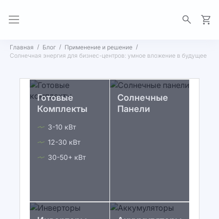
Моя 
Главная
Блог
Применение и решение
Солнечная энергия для бизнес-центров: умное вложение в будущее
Готовые
Солнечные
Комплекты
Панели
3-10 кВт
12-30 кВт
30-50+ кВт