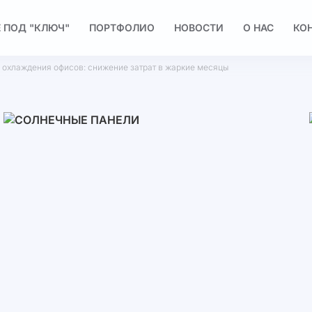
 ПОД "КЛЮЧ"
ПОРТФОЛИО
НОВОСТИ
О НАС
КО
 охлаждения офисов: снижение затрат в жаркие месяцы