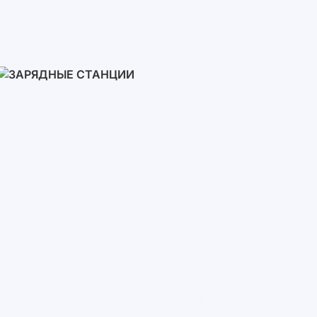
Инверторы
Однофазные
Трехфазные
Трехфазные высоковольтные
Сетевые инверторы
Зарядные Станции