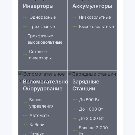
Инверторы
Аккумуляторы
Однофазные
Низковольтные
Трехфазные
Высоковольтные
Трехфазные
высоковольтные
Сетевые
инверторы
Вспомогательное
Зарядные
Оборудование
Станции
Блоки
До 500 Вт
управления
До 1 000 Вт
Автоматы
До 2 000 Вт
Кабели
Больше 2 000
Стойки
Вт