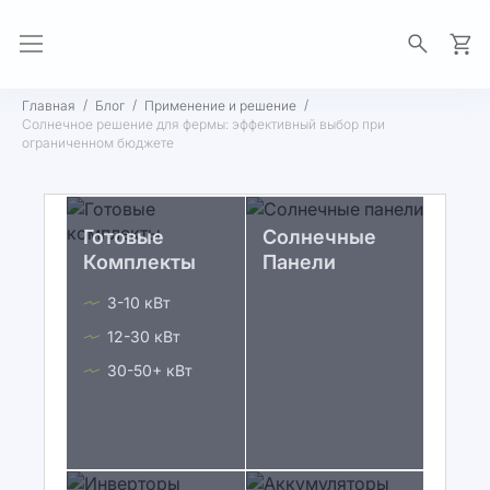
Моя 
Главная
Блог
Применение и решение
Солнечное решение для фермы: эффективный выбор при
ограниченном бюджете
Готовые
Солнечные
Комплекты
Панели
3-10 кВт
12-30 кВт
30-50+ кВт