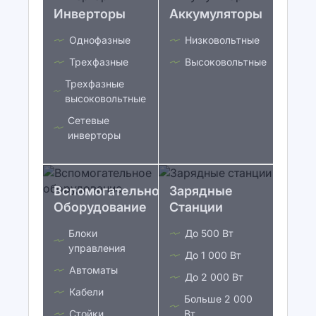
Инверторы
Аккумуляторы
Однофазные
Низковольтные
Трехфазные
Высоковольтные
Трехфазные
высоковольтные
Сетевые
инверторы
Вспомогательное
Зарядные
Оборудование
Станции
Блоки
До 500 Вт
управления
До 1 000 Вт
Автоматы
До 2 000 Вт
Кабели
Больше 2 000
Стойки
Вт