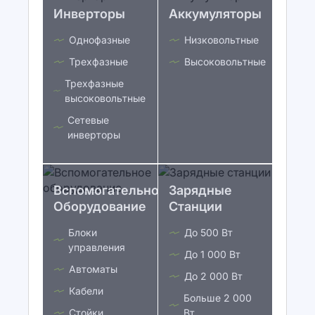
Инверторы
Аккумуляторы
Однофазные
Низковольтные
Трехфазные
Высоковольтные
Трехфазные
высоковольтные
Сетевые
инверторы
Вспомогательное
Зарядные
Оборудование
Станции
Блоки
До 500 Вт
управления
До 1 000 Вт
Автоматы
До 2 000 Вт
Кабели
Больше 2 000
Стойки
Вт