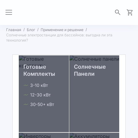
Моя 
Главная
Блог
Применение и решение
Солнечные электростанции для бассейнов: выгодна ли эта
технология?
Готовые
Солнечные
Комплекты
Панели
3-10 кВт
12-30 кВт
30-50+ кВт