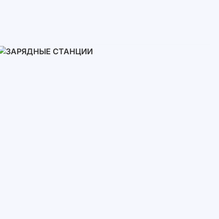
Инверторы
Однофазные
Трехфазные
Трехфазные высоковольтные
Сетевые инверторы
Зарядные Станции