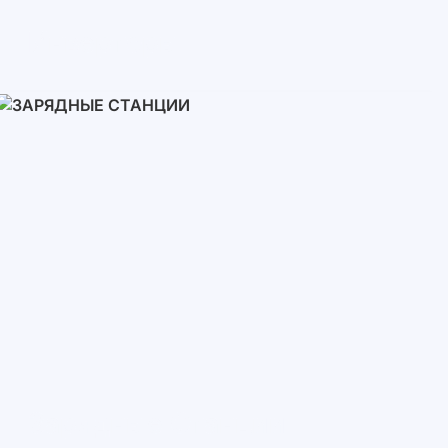
Инверторы
Однофазные
Трехфазные
Трехфазные высоковольтные
Сетевые инверторы
Зарядные Станции