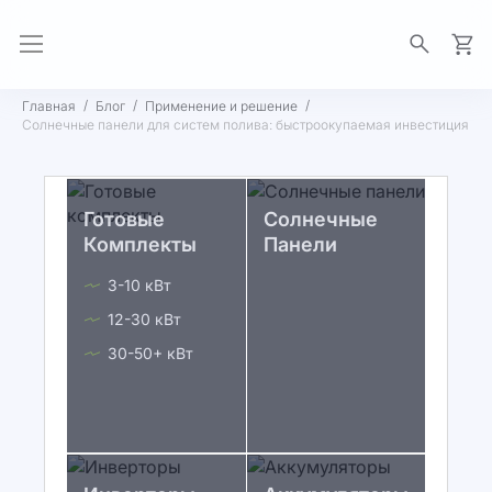
Моя 
Главная
Блог
Применение и решение
Солнечные панели для систем полива: быстроокупаемая инвестиция
Готовые
Солнечные
Комплекты
Панели
3-10 кВт
12-30 кВт
30-50+ кВт