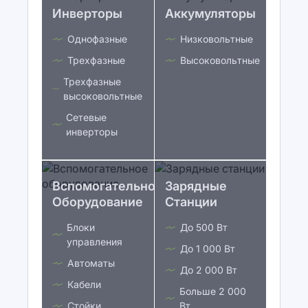
Инверторы
Аккумуляторы
Однофазные
Низковольтные
Трехфазные
Высоковольтные
Трехфазные
высоковольтные
Сетевые
инверторы
Вспомогательное
Зарядные
Оборудование
Станции
Блоки
До 500 Вт
управления
До 1 000 Вт
Автоматы
До 2 000 Вт
Кабели
Больше 2 000
Стойки
Вт