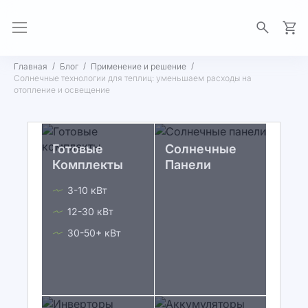
Моя 
Главная
Блог
Применение и решение
Солнечные технологии для теплиц: уменьшаем расходы на
отопление и освещение
Готовые
Солнечные
Комплекты
Панели
3-10 кВт
12-30 кВт
30-50+ кВт