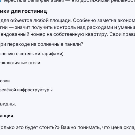
в
перестала быть фантазией — это достижимая реальност
ики для гостиниц
ля объектов любой площади. Особенно заметна экономия
гии — значит получить контроль над расходами и умень
ендованный номер на собственную квартиру. Свои прави
ри переходе на солнечные панели?
авнению с сетевыми тарифами)
 экологичные отели
новки
 зелёной инфраструктуры
видны.
танции
олько это будет стоить?» Важно понимать, что цена скл