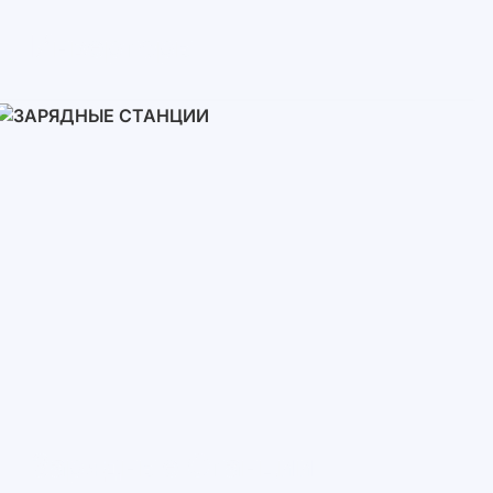
Инверторы
Однофазные
Трехфазные
Трехфазные высоковольтные
Сетевые инверторы
Зарядные Станции