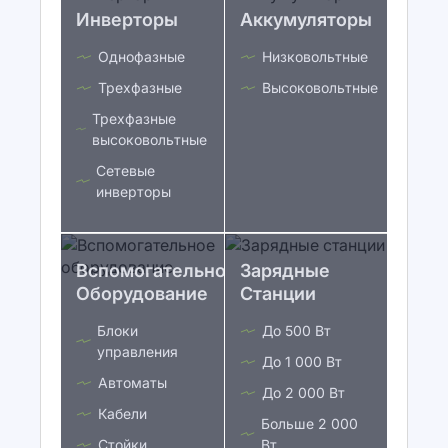
Инверторы
Аккумуляторы
Однофазные
Низковольтные
Трехфазные
Высоковольтные
Трехфазные
высоковольтные
Сетевые
инверторы
Вспомогательное
Зарядные
Оборудование
Станции
Блоки
До 500 Вт
управления
До 1 000 Вт
Автоматы
До 2 000 Вт
Кабели
Больше 2 000
Стойки
Вт