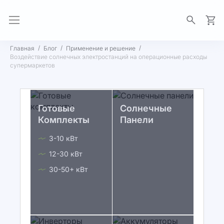
Моя 
Главная
Блог
Применение и решение
Воздействие солнечных электростанций на операционные расходы
супермаркетов
Готовые
Солнечные
Комплекты
Панели
3-10 кВт
12-30 кВт
30-50+ кВт