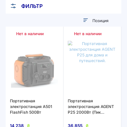
ФИЛЬТР
Задать
направление
Нет в наличии
Нет в наличии
по
убыванию
Портативная
Портативная
электростанция A501
электростанция AGENT
FlashFish 500Вт
P25 2000Вт (Пик
4000Вт)
14 238
₴
36 855
₴