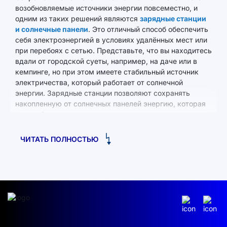
возобновляемые источники энергии повсеместно, и
одним из таких решений являются
зарядные станции
и солнечные панели
. Это отличный способ обеспечить
себя электроэнергией в условиях удалённых мест или
при перебоях с сетью. Представьте, что вы находитесь
вдали от городской суеты, например, на даче или в
кемпинге, но при этом имеете стабильный источник
электричества, который работает от солнечной
энергии. Зарядные станции позволяют сохранять
накопленную от солнечных панелей энергию, которая
может быть использована для подзарядки ваших
устройств, обеспечения работы освещения или даже
бытовой техники.
ЧИТАТЬ ПОЛНОСТЬЮ
Солнечная энергия — это не только экологически
чистое решение, но и способ существенно сэкономить
на счетах за электричество. Такие станции становятся
всё более популярными благодаря своей мобильности,
простоте использования и возможности обеспечить
автономное энергоснабжение. Особенно это актуально
для людей, проживающих в загородных домах,
владельцев электромобилей и тех, кто предпочитает