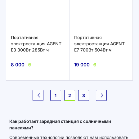
Портативная
Портативная
электростанция AGENT
электростанция AGENT
E3 300Вт 285Вт·ч
E7 700Вт 504Вт·ч
8 000
₴
19 000
₴
Страница
2
1
3
Предыдущее
Следующее
Как работает зарядная станция с солнечными
панелями?
Современные технологии позволяют нам использовать