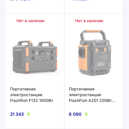
Нет в наличии
Нет в наличии
Портативная
Портативная
электростанция
электростанция
Flashfish F132 1000Вт
FlashFish A201 200Вт
Solar Generator 172Вт·ч
48000мА·ч
21 342
₴
6 090
₴