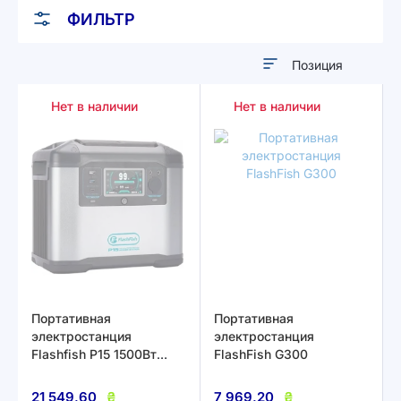
ФИЛЬТР
Задать
направление
Нет в наличии
Нет в наличии
по
убыванию
Портативная
Портативная
электростанция
электростанция
Flashfish P15 1500Вт
FlashFish G300
1008Вт·ч
21 549,60
₴
7 969,20
₴