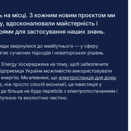
ть на місці. З кожним новим проєктом ми
у, вдосконалювали майстерність і
рями для застосування наших знань.
ляди звернулися до майбутнього — у сферу
агає сучасних підходів і новаторських рішень.
r Energy зосереджена на тому, щоб забезпечити
підприємця України можливістю використовувати
 енергію. Ми впевнені, що
електростанція для дому
, ніж просто спосіб економії, це інвестиція у
 де більше не буде перебоїв з електропостачанням і
ступною та екологічно чистою.