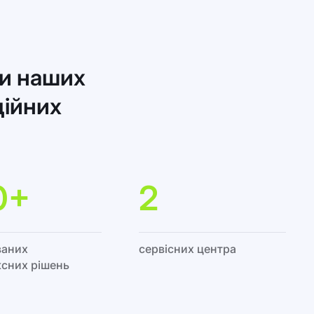
ки наших
ційних
0+
2
ваних
сервісних центра
сних рішень