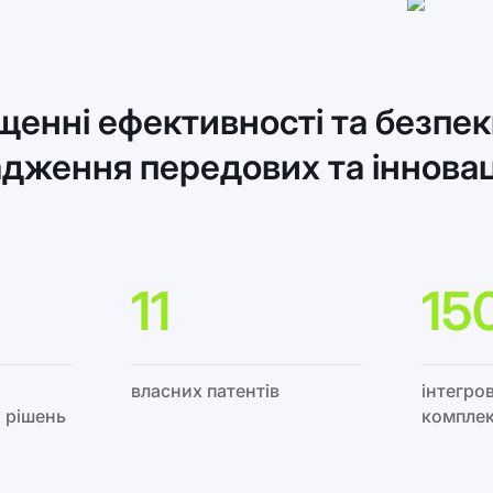
ищенні ефективності та безпе
дження передових та іннова
11
15
власних патентів
інтегро
 рішень
комплек