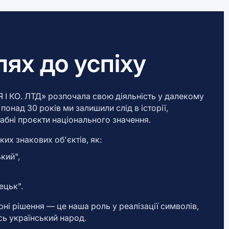
ях до успіху
 І КО. ЛТД» розпочала свою діяльність у далекому
понад 30 років ми залишили слід в історії,
бні проєкти національного значення.
их знакових об'єктів, як:
кий",
ецьк".
рні рішення — це наша роль у реалізації символів,
ь український народ.