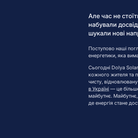
Але час не стої
набували досвід
шукали нові нап
Поступово наші пог
енергетики, яка вим
Сьогодні Dolya Sola
кожного жителя та 
чисту, відновлювану
в Україні
— це більше
майбутнє. Майбутнє,
де енергія стане до