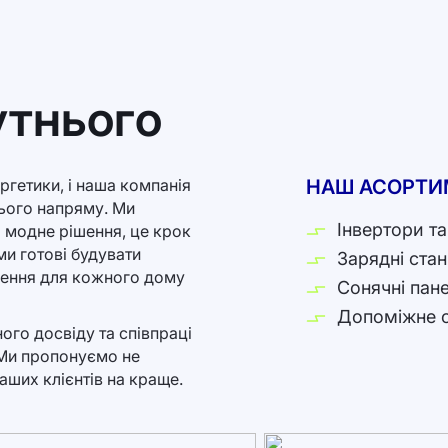
утнього
ергетики, і наша компанія
НАШ АСОРТИ
цього напряму. Ми
Інвертори т
 модне рішення, це крок
ми готові будувати
Зарядні стан
ішення для кожного дому
Сонячні пане
Допоміжне 
ого досвіду та співпраці
. Ми пропонуємо не
аших клієнтів на краще.