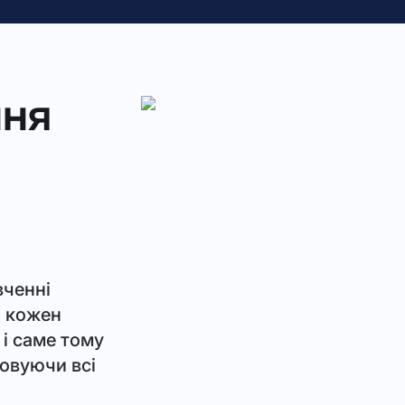
ння
вченні
о кожен
 і саме тому
ховуючи всі