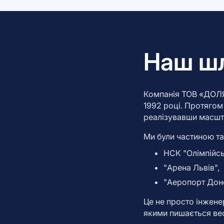
Наш шл
Компанія ТОВ «ДОЛЯ
1992 році. Протягом 
реалізувавши масшта
Ми були частиною так
НСК "Олімпійсь
"Арена Львів",
"Аеропорт Дон
Це не просто інжене
якими пишається вес