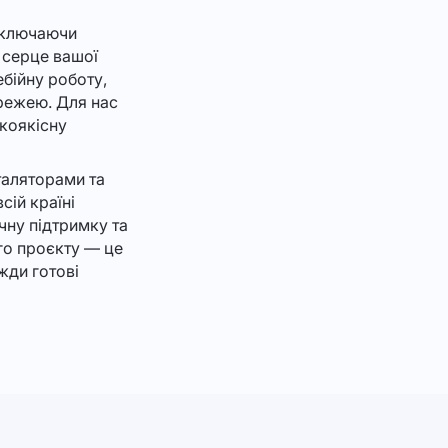
включаючи
е серце вашої
бійну роботу,
режею. Для нас
окоякісну
таляторами та
сій країні
чну підтримку та
ого проєкту — це
жди готові