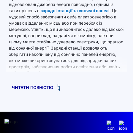
відновлювані джерела енергії повсюдно, і одним із
таких рішень є
зарядні станції та сонячні панелі
. Це
чудовий спосіб забезпечити себе електроенергією в
умовах віддалених місць або при перебоях із
мережею. Уявіть, що ви знаходитесь далеко від міської
метушні, наприклад, на дачі чи в кемпінгу, але при
цьому маєте стабільне джерело електрики, що працює
від сонячної енергії. Зарядні станції дозволяють
зберігати накопичену від сонячних панелей енергію,
яка може використовуватись для підзарядки ваших
пристроїв, забезпечення роботи освітлення або навіть
побутової техніки.
Сонячна енергія — це не лише екологічно чисте
ЧИТАТИ ПОВНІСТЮ
рішення, але й спосіб суттєво заощадити на рахунках
за електрику. Такі станції стають усе більш
популярними завдяки своїй мобільності, простоті
використання і можливості забезпечити автономне
енергопостачання. Це особливо актуально для людей,
які проживають у заміських будинках, власників
електромобілів і тих, хто любить активний відпочинок
на природі.