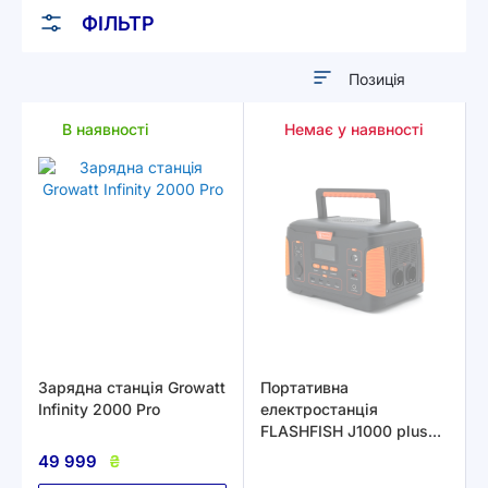
ФІЛЬТР
Сортувати
у
В наявності
Немає у наявності
порядку
збільшення
Зарядна станція Growatt
Портативна
Infinity 2000 Pro
електростанція
FLASHFISH J1000 plus
932.4Wh
49 999
₴
(252000mAh/3.7V)