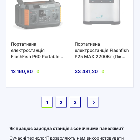
Портативна
Портативна
електростанція
електростанція Flashfish
FlashFish P60 Portable
P25 MAX 2200Вт (Пік
Power Station 500Вт
4000Вт) 1935Вт·год
12 160,80
₴
33 481,20
₴
Сторінка
1
2
3
Наступне
Як працює зарядна станція з сонячними панелями?
Сучасні технології дозволяють нам використовувати