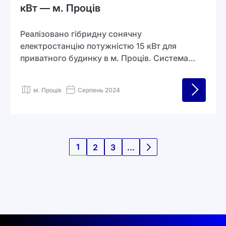
кВт — м. Проців
Реалізовано гібридну сонячну
електростанцію потужністю 15 кВт для
приватного будинку в м. Проців. Система
забезпечує повну енергонезалежність під час
відключень електроенергії та дозволяє
м. Проців
Серпень 2024
суттєво зменшити витрати на
електроспоживання завдяки власній
генерації.
Сторінка
1
2
3
...
You're currently reading page
Сторінка
Сторінка
Сторінка
Наступне