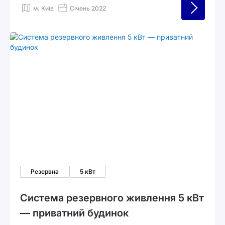
електричну енергію через фотоелектричні
м. Київ
Січень 2022
модулі та трансформується у зовнішні
електричні мережі. Система забезпечує
високу ефективність виробництва енергії без
впливу на навколишнє середовище.
Резервна
5 кВт
Система резервного живлення 5 кВт
— приватний будинок