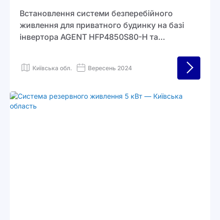
Встановлення системи безперебійного
живлення для приватного будинку на базі
інвертора AGENT HFP4850S80-H та
акумулятора AGENT OCB5000. Рішення
забезпечує стабільну роботу основних
Київська обл.
Вересень 2024
побутових приладів, включно з газовим
котлом, холодильниками, роутером Wi-Fi,
телевізором та освітленням, навіть під час
відключень електроенергії.