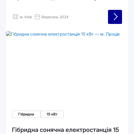
Система забезпечує безперервну роботу
підприємства під час відключень
м. Київ
Вересень 2024
електроенергії та інтегрована з масивом
сонячних панелей потужністю 20 кВт для
власної генерації енергії.
Гібридна
15 кВт
Гібридна сонячна електростанція 15