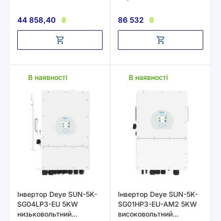
51,2V 100Ah 5,32kWh
44 858,40
₴
86 532
₴
В наявності
В наявності
Інвертор Deye SUN-5K-
Інвертор Deye SUN-5K-
SG04LP3-EU 5KW
SG01HP3-EU-AM2 5KW
низьковольтний
високовольтний