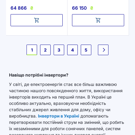
64 866
₴
66 150
₴
Сторінка
1
2
3
4
5
Наступне
Навіщо потрібні інвертори?
У світі, де електроенергія стає все більш важливою
частиною нашого повсякденного життя, використання
інверторів виходить на перший план. В Україні це
особливо актуально, враховуючи необхідність
стабільних джерел живлення для дому, офісу чи
виробництва.
Інвертори в Україні
допомагають
перетворювати постійний струм на змінний, що робить
їх незамінними для роботи сонячних панелей, систем
резервного живлення та інших джерел енергії.