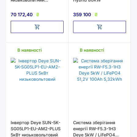
однофазний 220V
70 172,40
₴
359 100
₴
В наявності
В наявності
Інвертор Deye SUN-5K-
Система зберігання
SG05LP1-EU-AM2-PLUS
енергії RW-F5.3-1H3
5кВт низьковольтовий
Deye 5kW / LiFePO4