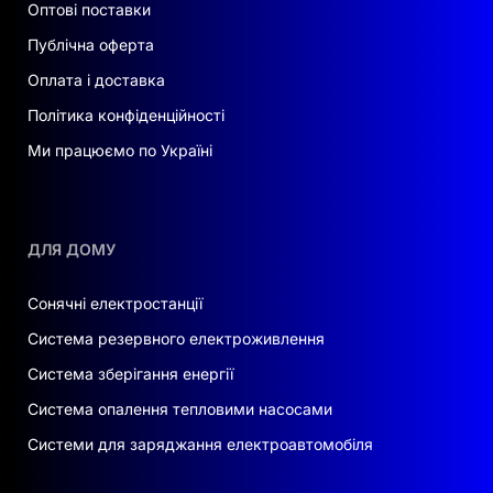
Оптові поставки
для невеликих будинків достатньо
однофазного інвертора, тоді як
Публічна оферта
підприємствам підійдуть трифазні або
Оплата і доставка
високовольтні моделі.
Політика конфіденційності
Енергоефективність
. Зверніть увагу на
Ми працюємо по Україні
коефіцієнт корисної дії (ККД) інвертора.
Чим вищий ККД, тим менше енергії
втрачається в процесі перетворення.
Надійність і безпека
. Хороші інвертори
ДЛЯ ДОМУ
оснащені системами захисту від
перевантажень, коротких замикань та інших
Сонячні електростанції
непередбачених ситуацій.
Система резервного електроживлення
Гарантія та обслуговування
. Обирайте
Система зберігання енергії
моделі з тривалою гарантією та можливістю
Система опалення тепловими насосами
сервісного обслуговування. Це забезпечить
довгу і стабільну роботу інвертора.
Системи для заряджання електроавтомобіля
Переваги високовольтних інверторів