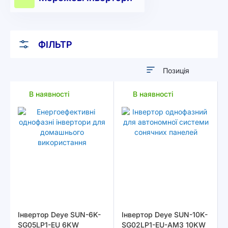
ФІЛЬТР
Сортувати
у
В наявності
В наявності
порядку
збільшення
Інвертор Deye SUN-6K-
Інвертор Deye SUN-10K-
SG05LP1-EU 6KW
SG02LP1-EU-AM3 10KW