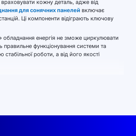
 враховувати кожну деталь, адже від
нання для сонячних панелей
включає
 станцій. Ці компоненти відіграють ключову
го» обладнання енергія не зможе циркулювати
ують правильне функціонування системи та
стабільної роботи, а від його якості
оненти та їх роль у системі:
ї. Правильний вибір кабелів забезпечує
кі до зовнішніх впливів, таких як перепади
езпечуючи її ефективність і безпеку. За їх
та уникати перевантажень.