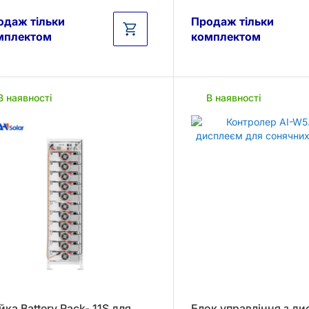
одаж тільки
Продаж тільки
мплектом
комплектом
В наявності
В наявності
йка Battery Rack- 11S для
Блок управління з д