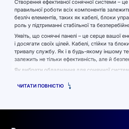
Створення ефективної сонячної системи – це
правильної роботи всіх компонентів залежить 
безліч елементів, таких як кабелі, блоки упр
роль у підтриманні стабільної та безперебійн
Уявіть, що сонячні панелі – це серце вашої 
і досягати своїх цілей. Кабелі, стійки та бл
тривалу службу. Як і в будь-якому іншому те
залежить не тільки ефективність, але й безпе
Як вибрати обладнання для сонячної систе
Кожен елемент допоміжного обладнання має с
ЧИТАТИ ПОВНІСТЮ
Кабелі
. Це найважливіший елемент, що з
мінімальні втрати енергії та гарантує до
температур, волога та ультрафіолетове
Блоки управління
. Ці пристрої відповід
допомогою можна відстежувати рівень за