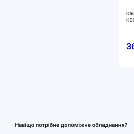
Ка
KB
3
Навіщо потрібне допоміжне обладнання?