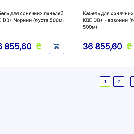
бель для сонячних панелей
Кабель для сонячних
E DB+ Чорний (бухта 500м)
KBE DB+ Червоний (б
500м)
6 855,60
₴
36 855,60
₴
Сторі
1
2