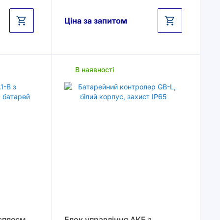
Ціна за запитом
В наявності
исплеєм
Блок управління АКБ з