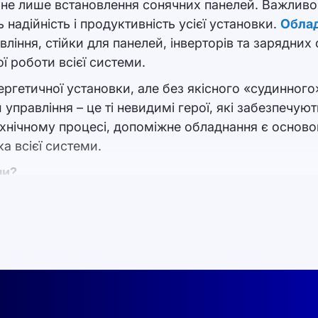
 не лише встановлення сонячних панелей. Важливо
надійність і продуктивність усієї установки.
Облад
авління, стійки для панелей, інверторів та зарядних
ої роботи всієї системи.
енергетичної установки, але без якісного «судинно
оки управління – це ті невидимі герої, які забезпеч
хнічному процесі, допоміжне обладнання є основою 
ка всієї системи.
ми?
воє завдання і значення. Розглянемо основні комп
'єднує сонячні панелі, інвертори та зарядні станці
вгий термін служби всієї системи. Якісні кабелі стій
 випромінювання.
ають за контроль і регулювання роботи системи, заб
ряду акумуляторів, керувати розподілом енергії 