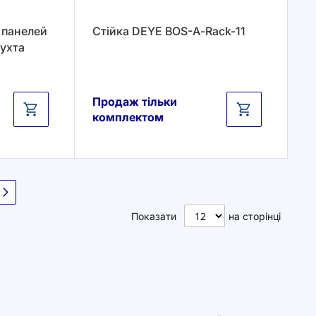
 панелей
Стійка DEYE BOS-А-Rack-11
ухта
Продаж тільки
комплектом
нка
Наступне
Показати
на сторінці