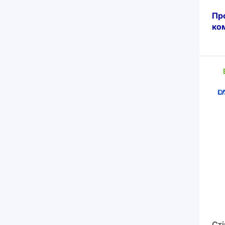
Пр
ко
Сті