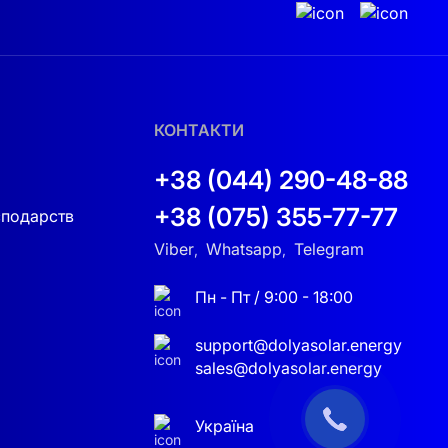
 обладнання на даху або землі. Вони важливі
користовувати сонячну енергію.
омпонентами системи та умови експлуатації.
я може призвести до додаткових витрат або
КОНТАКТИ
+38 (044) 290-48-88
+38 (075) 355-77-77
сподарств
у з ключових ролей. Важливо розуміти, що
Viber
Whatsapp
Telegram
,
,
повну потужність. Якщо ваша мета —
лити особливу увагу всім компонентам
Пн - Пт / 9:00 - 18:00
support@dolyasolar.energy
ність та стабільність у використанні енергії.
sales@dolyasolar.energy
 і безпеку. Однак важливу роль у її роботі
тимальний розподіл енергії, а також
Україна