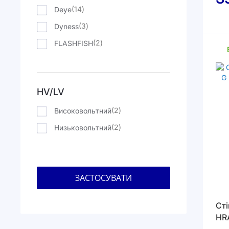
елементи
14
Deye
елементи
3
Dyness
елементи
2
FLASHFISH
HV/LV
елементи
2
Високовольтний
елементи
2
Низьковольтний
ЗАСТОСУВАТИ
Сті
HR