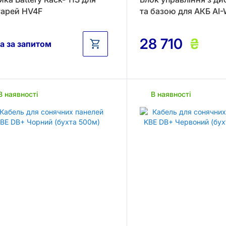
тарей HV4F
та базою для АКБ AI-
28 710
₴
а за запитом
В наявності
В наявності