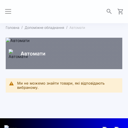
Моя 
Головна
Допоміжне обладнання
Автомати
Автомати
Ми не можемо знайти товари, які відповідають
вибраному.