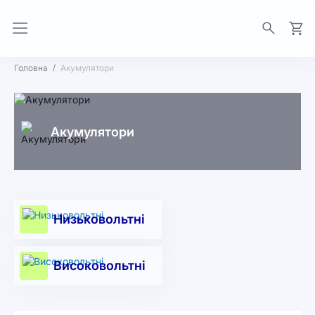
Моя 
Головна
Акумулятори
Акумулятори
Низьковольтні
Високовольтні