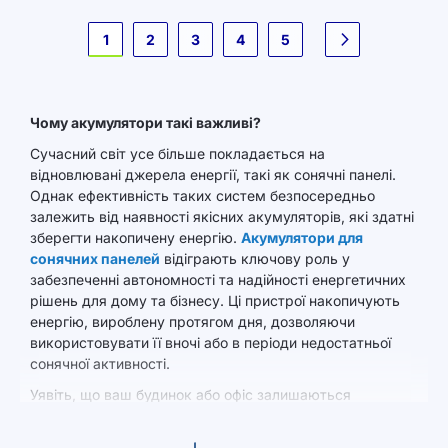
Сторінка
1
2
3
4
5
Наступне
Чому акумулятори такі важливі?
Сучасний світ усе більше покладається на
відновлювані джерела енергії, такі як сонячні панелі.
Однак ефективність таких систем безпосередньо
залежить від наявності якісних акумуляторів, які здатні
зберегти накопичену енергію.
Акумулятори для
сонячних панелей
відіграють ключову роль у
забезпеченні автономності та надійності енергетичних
рішень для дому та бізнесу. Ці пристрої накопичують
енергію, вироблену протягом дня, дозволяючи
використовувати її вночі або в періоди недостатньої
сонячної активності.
Уявіть, що ваш будинок або офіс залишаються
енергонезалежними, навіть коли сонце заходить за
горизонт. Саме акумулятори дозволяють накопичувати