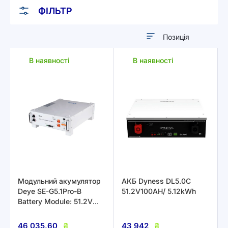
ФІЛЬТР
Сортувати
у
В наявності
В наявності
порядку
збільшення
Модульний акумулятор
АКБ Dyness DL5.0C
Deye SE-G5.1Pro-B
51.2V100AH/ 5.12kWh
Battery Module: 51.2V
100AH - 5.12KWH
46 035,60
₴
43 942
₴