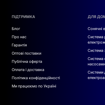
ДЕ МОЖНА ВИКОРИСТОВУВАТИ С
ПІДТРИМКА
ДЛЯ ДО
Цей комплект можна застосовувати у різних 
Квартири та приватні будинки
. Допомагає з
Блог
Сонячні 
Невеликі офіси
. Забезпечує безперебійну робо
Про нас
Система 
електрож
Локальні об'єкти
. Підходить для гаражів, да
Гарантія
Система з
ЧОМУ ОБИРАЮТЬ САМЕ ЦЮ СИСТ
Оптові поставки
Система 
Публічна оферта
Цей комплект — надійне рішення для тих, хто
насосам
Простота встановлення, висока ефективність т
Оплата і доставка
Системи 
електроа
Політика конфіденційності
Основні переваги:
Ми працюємо по Україні
Повністю автоматизоване керування енерго
Легка інтеграція в існуючу електромережу.
Компактність, надійність та захист від перепа