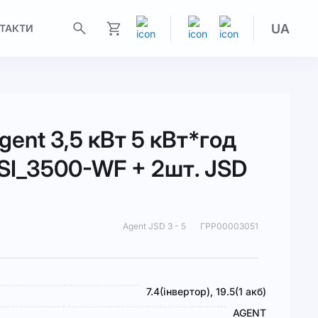
UA
ТАКТИ
Моя корзина
ent 3,5 кВт 5 кВт*год
HSI_3500-WF + 2шт. JSD
Agent JSD 3 - 5
ГРР00003051
7.4(інвертор), 19.5(1 акб)
AGENT