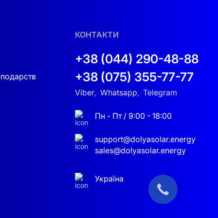
КОНТАКТИ
+38 (044) 290-48-88
люченнями.
+38 (075) 355-77-77
сподарств
Viber
Whatsapp
Telegram
,
,
Пн - Пт / 9:00 - 18:00
и незалежним від зовнішніх мереж
.
я житлових та комерційних об'єктів.
support@dolyasolar.energy
sales@dolyasolar.energy
Україна