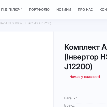
 ПІД "КЛЮЧ"
ПОРТФОЛІО
НОВИНИ
ПРО НАС
КОН
ертор HSI_3500-WF + 2шт. JSD J12200)
Комплект Ag
(Інвертор 
J12200)
Немає у наявності
Докладніше
Вага, кг
Бренд