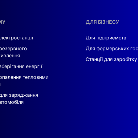
ИСТЕМУ
МУ
ДЛЯ БІЗНЕСУ
сферах:
меншити витрати на електроенергію та уникнути проблем з відк
електростанції
Для підприємств
ту комп’ютерів, інтернету та офісної техніки.
резервного
Для фермерських го
ивлення
ч, майстерень та невеликих підприємств.
Станції для заробітку
берігання енергії
ЕМУ
опалення тепловими
 прагне
контролювати енерговитрати, економити та бут
и
а безпека роблять його одним із найкращих варіантів дл
для заряджання
втомобіля
споживанням.
дів напруги.