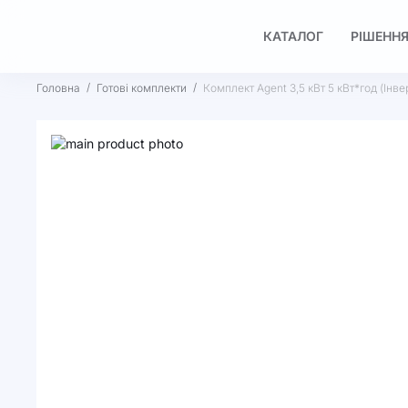
КАТАЛОГ
РІШЕННЯ
Головна
Готові комплекти
Комплект Agent 3,5 кВт 5 кВт*год (Інв
Перейти
до
Перейти
кінця
до
галереї
початку
зображень
галереї
зображень