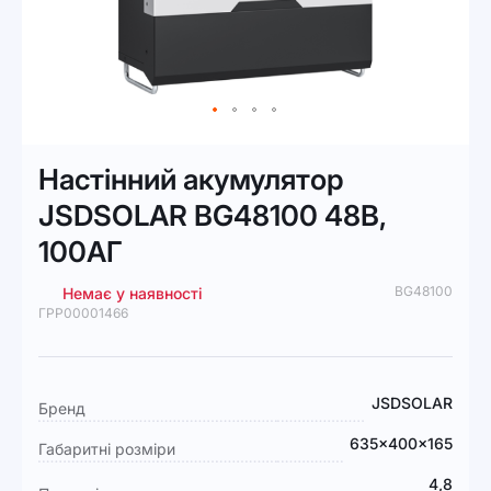
Перейти
до
Настінний акумулятор
початку
галереї
JSDSOLAR BG48100 48В,
зображень
100АГ
BG48100
Немає у наявності
ГРР00001466
Докладніше
JSDSOLAR
Бренд
635x400x165
Габаритні розміри
4,8