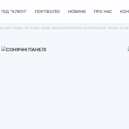
 ПІД "КЛЮЧ"
ПОРТФОЛІО
НОВИНИ
ПРО НАС
КОН
я для складу: як бізнес може зменшити витрати на освітлення, техніку та а