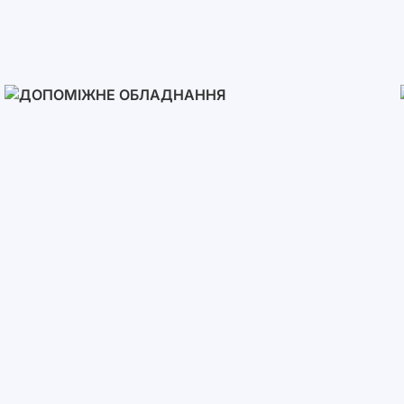
Сонячні Панелі
Допоміжне Обладнання