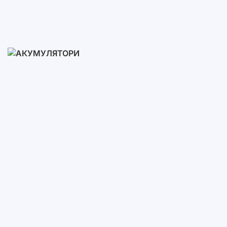
Готові Комплекти
3-10 кВт
12-30 кВт
30-50+ кВт
Акумулятори