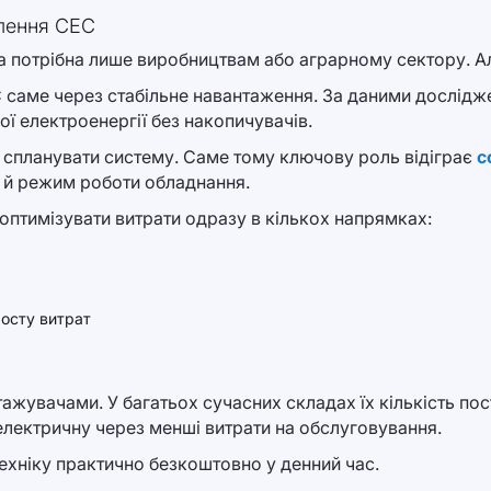
влення СЕС
а потрібна лише виробництвам або аграрному сектору. А
 саме через стабільне навантаження. За даними дослідже
ї електроенергії без накопичувачів.
 спланувати систему. Саме тому ключову роль відіграє
с
а й режим роботи обладнання.
оптимізувати витрати одразу в кількох напрямках:
росту витрат
ажувачами. У багатьох сучасних складах їх кількість по
 електричну через менші витрати на обслуговування.
ехніку практично безкоштовно у денний час.