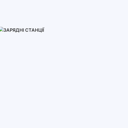
Інвертори
Однофазні
Трифазні
Трифазні високовольтні
Мережеві інвертори
Зарядні Станції