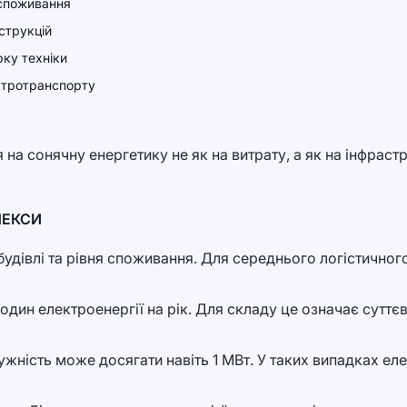
 споживання
струкцій
ку техніки
ктротранспорту
я на сонячну енергетику не як на витрату, а як на інфрас
ЛЕКСИ
 будівлі та рівня споживання. Для середнього логістичн
один електроенергії на рік. Для складу це означає суттє
ужність може досягати навіть 1 МВт. У таких випадках ел