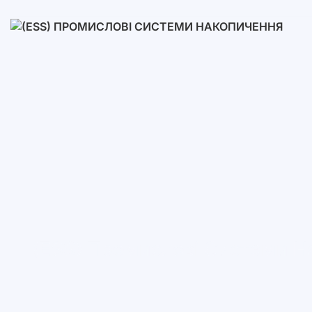
Низьковольтні
Високовольтні
(ESS) Промислові Системи Н