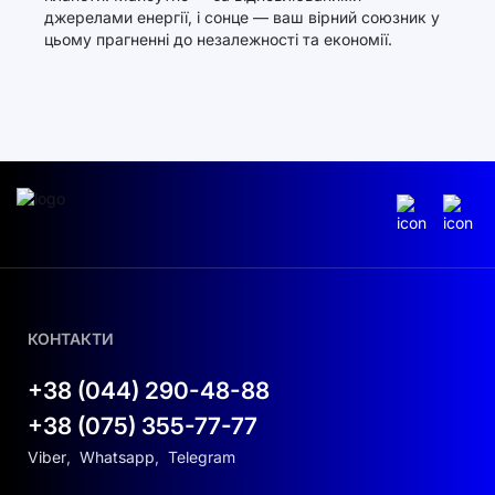
джерелами енергії, і сонце — ваш вірний союзник у
цьому прагненні до незалежності та економії.
КОНТАКТИ
+38 (044) 290-48-88
+38 (075) 355-77-77
Viber
,
Whatsapp
,
Telegram