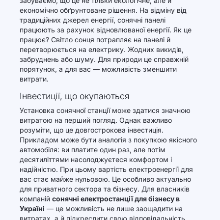
забуваємо, що це не тільки екологічне, але й
економічно обґрунтоване рішення. На відміну від
традиційних джерел енергії, сонячні панелі
працюють за рахунок відновлюваної енергії. Як це
працює? Світло сонця потрапляє на панелі й
перетворюється на електрику. Жодних викидів,
забруднень або шуму. Для природи це справжній
порятунок, а для вас — можливість зменшити
витрати.
Інвестиції, що окупаються
Установка сонячної станції може здатися значною
витратою на перший погляд. Однак важливо
розуміти, що це довгострокова інвестиція.
Прикладом може бути аналогія з покупкою якісного
автомобіля: ви платите один раз, але потім
десятиліттями насолоджуєтеся комфортом і
надійністю. При цьому вартість електроенергії для
вас стає майже нульовою. Це особливо актуально
для приватного сектора та бізнесу. Для власників
компаній
сонячні електростанції для бізнесу в
Україні
— це можливість не лише заощадити на
витратах, а й підкреслити свою відповідальність