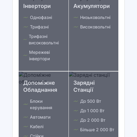
Інвертори
Акумулятори
Однофазні
Низьковольтні
Трифазні
Високовольтні
Трифазні
високовольтні
Мережеві
інвертори
Допоміжне
Зарядні
Обладнання
Станції
Блоки
До 500 Вт
керування
До 1 000 Вт
Автомати
До 2 000 Вт
Кабелі
Більше 2 000 Вт
Стійки