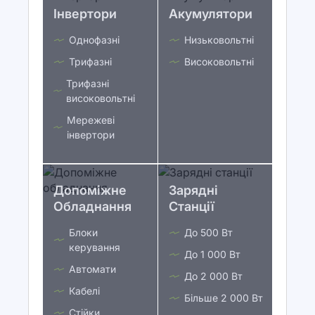
Інвертори
Акумулятори
Однофазні
Низьковольтні
Трифазні
Високовольтні
Трифазні
високовольтні
Мережеві
інвертори
Допоміжне
Зарядні
Обладнання
Станції
Блоки
До 500 Вт
керування
До 1 000 Вт
Автомати
До 2 000 Вт
Кабелі
Більше 2 000 Вт
Стійки