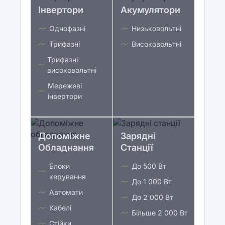
Інвертори
Акумулятори
Однофазні
Низьковольтні
Трифазні
Високовольтні
Трифазні
високовольтні
Мережеві
інвертори
Допоміжне
Зарядні
Обладнання
Станції
Блоки
До 500 Вт
керування
До 1 000 Вт
Автомати
До 2 000 Вт
Кабелі
Більше 2 000 Вт
Стійки