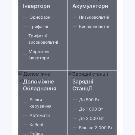
Інвертори
Акумулятори
Однофазні
Низьковольтні
Трифазні
Високовольтні
Трифазні
високовольтні
Мережеві
інвертори
Допоміжне
Зарядні
Обладнання
Станції
Блоки
До 500 Вт
керування
До 1 000 Вт
Автомати
До 2 000 Вт
Кабелі
Більше 2 000 Вт
Стійки