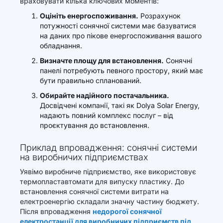
враховувати кілька ключових моментів:
Оцініть енергоспоживання.
Розрахунок
потужності сонячної системи має базуватися
на даних про пікове енергоспоживання вашого
обладнання.
Визначте площу для встановлення.
Сонячні
панелі потребують певного простору, який має
бути правильно спланований.
Обирайте надійного постачальника.
Досвідчені компанії, такі як Dolya Solar Energy,
надають повний комплекс послуг – від
проєктування до встановлення.
Приклад впровадження: сонячні системи
на виробничих підприємствах
Уявімо виробниче підприємство, яке використовує
термопластавтомати для випуску пластику. До
встановлення сонячної системи витрати на
електроенергію складали значну частину бюджету.
Після впровадження
недорогої сонячної
електростанції для виробничих підприємств під