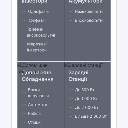
Інвертори
Акумулятори
Однофазні
Низьковольтні
Трифазні
Високовольтні
Трифазні
високовольтні
Мережеві
інвертори
Допоміжне
Зарядні
Обладнання
Станції
Блоки
До 500 Вт
керування
До 1 000 Вт
Автомати
До 2 000 Вт
Кабелі
Більше 2 000 Вт
Стійки