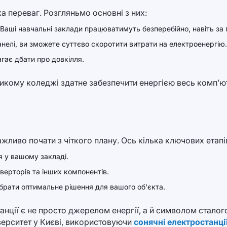
ка переваг. Розгляньмо основні з них:
 Ваші навчальні заклади працюватимуть безперебійно, навіть за 
анелі, ви зможете суттєво скоротити витрати на електроенергію.
агає дбати про довкілля.
икому коледжі здатне забезпечити енергією весь комп’ют
жливо почати з чіткого плану. Ось кілька ключових етапі
я у вашому закладі.
нверторів та інших компонентів.
обрати оптимальне рішення для вашого об'єкта.
танції є не просто джерелом енергії, а й символом сталог
іверситет у Києві, використовуючи
сонячні електростанції