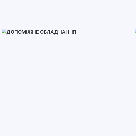
Сонячні Панелі
Допоміжне Обладнання