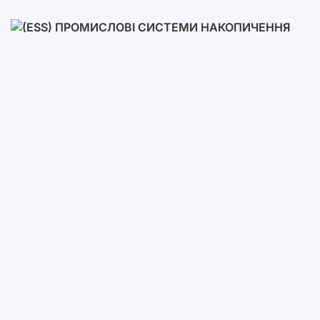
Низьковольтні
Високовольтні
(ESS) Промислові Системи Н