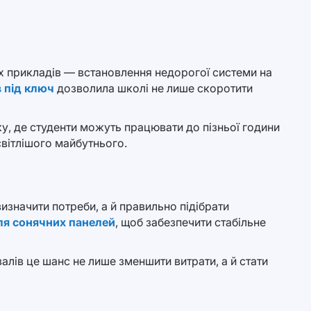
них прикладів — встановлення недорогої системи на
в під ключ
дозволила школі не лише скоротити
еку, де студенти можуть працювати до пізньої години
світлішого майбутнього.
значити потреби, а й правильно підібрати
ля сонячних панелей
, щоб забезпечити стабільне
залів це шанс не лише зменшити витрати, а й стати