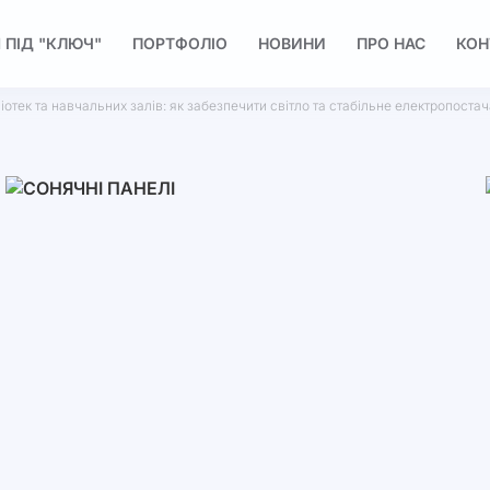
 ПІД "КЛЮЧ"
ПОРТФОЛІО
НОВИНИ
ПРО НАС
КОН
ліотек та навчальних залів: як забезпечити світло та стабільне електропоста