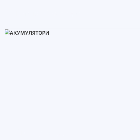
Готові Комплекти
3-10 кВт
12-30 кВт
30-50+ кВт
Акумулятори