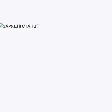
Інвертори
Однофазні
Трифазні
Трифазні високовольтні
Мережеві інвертори
Зарядні Станції