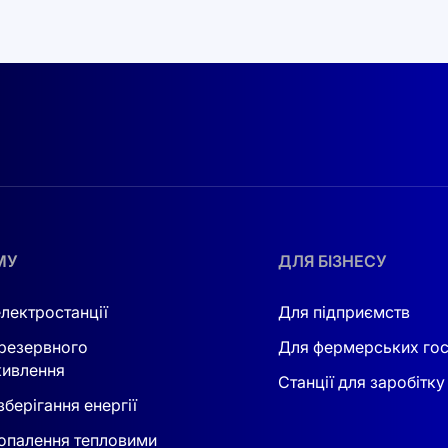
МУ
ДЛЯ БІЗНЕСУ
електростанції
Для підприємств
резервного
Для фермерських го
ивлення
Станції для заробітку
берігання енергії
опалення тепловими