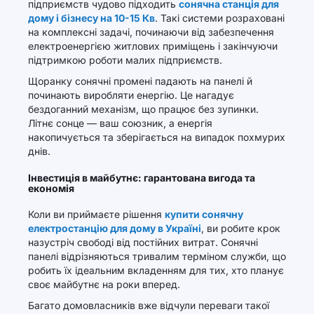
підприємств чудово підходить
сонячна станція для
дому і бізнесу на 10-15 Кв
. Такі системи розраховані
на комплексні задачі, починаючи від забезпечення
електроенергією житлових приміщень і закінчуючи
підтримкою роботи малих підприємств.
Щоранку сонячні промені падають на панелі й
починають виробляти енергію. Це нагадує
бездоганний механізм, що працює без зупинки.
Літнє сонце — ваш союзник, а енергія
накопичується та зберігається на випадок похмурих
днів.
Інвестиція в майбутнє: гарантована вигода та
економія
Коли ви приймаєте рішення
купити сонячну
електростанцію для дому в Україні
, ви робите крок
назустріч свободі від постійних витрат. Сонячні
панелі відрізняються тривалим терміном служби, що
робить їх ідеальним вкладенням для тих, хто планує
своє майбутнє на роки вперед.
Багато домовласників вже відчули переваги такої