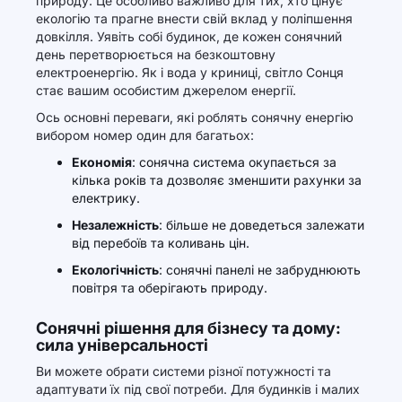
природу. Це особливо важливо для тих, хто цінує
екологію та прагне внести свій вклад у поліпшення
довкілля. Уявіть собі будинок, де кожен сонячний
день перетворюється на безкоштовну
електроенергію. Як і вода у криниці, світло Сонця
стає вашим особистим джерелом енергії.
Ось основні переваги, які роблять сонячну енергію
вибором номер один для багатьох:
Економія
: сонячна система окупається за
кілька років та дозволяє зменшити рахунки за
електрику.
Незалежність
: більше не доведеться залежати
від перебоїв та коливань цін.
Екологічність
: сонячні панелі не забруднюють
повітря та оберігають природу.
Сонячні рішення для бізнесу та дому:
сила універсальності
Ви можете обрати системи різної потужності та
адаптувати їх під свої потреби. Для будинків і малих