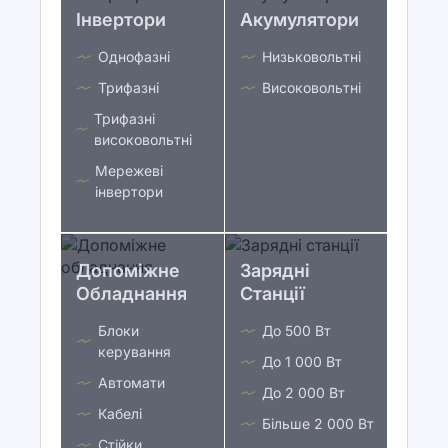
Інвертори
Акумулятори
Однофазні
Низьковольтні
Трифазні
Високовольтні
Трифазні
високовольтні
Мережеві
інвертори
Допоміжне
Зарядні
Обладнання
Станції
Блоки
До 500 Вт
керування
До 1 000 Вт
Автомати
До 2 000 Вт
Кабелі
Більше 2 000 Вт
Стійки