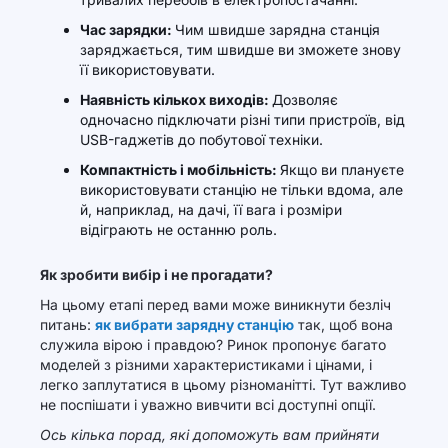
Час зарядки:
Чим швидше зарядна станція
заряджається, тим швидше ви зможете знову
її використовувати.
Наявність кількох виходів:
Дозволяє
одночасно підключати різні типи пристроїв, від
USB-гаджетів до побутової техніки.
Компактність і мобільність:
Якщо ви плануєте
використовувати станцію не тільки вдома, але
й, наприклад, на дачі, її вага і розміри
відіграють не останню роль.
Як зробити вибір і не прогадати?
На цьому етапі перед вами може виникнути безліч
питань:
як вибрати зарядну станцію
так, щоб вона
служила вірою і правдою? Ринок пропонує багато
моделей з різними характеристиками і цінами, і
легко заплутатися в цьому різноманітті. Тут важливо
не поспішати і уважно вивчити всі доступні опції.
Ось кілька порад, які допоможуть вам прийняти