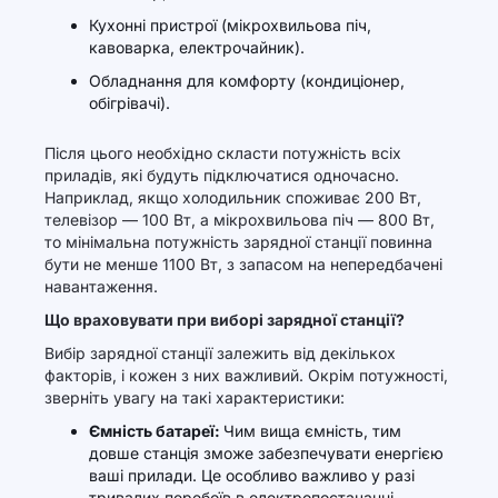
Кухонні пристрої (мікрохвильова піч,
кавоварка, електрочайник).
Обладнання для комфорту (кондиціонер,
обігрівачі).
Після цього необхідно скласти потужність всіх
приладів, які будуть підключатися одночасно.
Наприклад, якщо холодильник споживає 200 Вт,
телевізор — 100 Вт, а мікрохвильова піч — 800 Вт,
то мінімальна потужність зарядної станції повинна
бути не менше 1100 Вт, з запасом на непередбачені
навантаження.
Що враховувати при виборі зарядної станції?
Вибір зарядної станції залежить від декількох
факторів, і кожен з них важливий. Окрім потужності,
зверніть увагу на такі характеристики:
Ємність батареї:
Чим вища ємність, тим
довше станція зможе забезпечувати енергією
ваші прилади. Це особливо важливо у разі
тривалих перебоїв в електропостачанні.