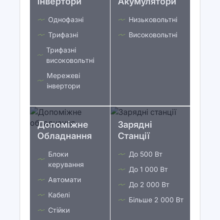
Інвертори
Акумулятори
Однофазні
Низьковольтні
Трифазні
Високовольтні
Трифазні
високовольтні
Мережеві
інвертори
Допоміжне
Зарядні
Обладнання
Станції
Блоки
До 500 Вт
керування
До 1 000 Вт
Автомати
До 2 000 Вт
Кабелі
Більше 2 000 Вт
Стійки